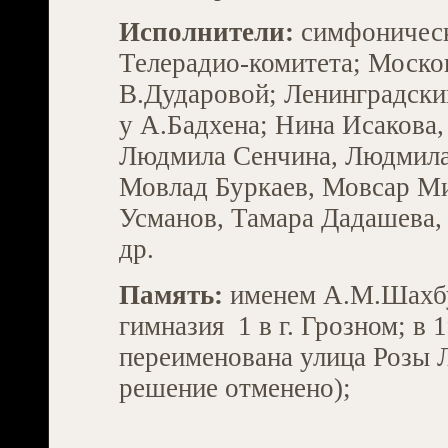
Исполнители:
симфоническ
Телерадио-комитета; Моско
В.Дударовой; Ленинградски
у А.Бадхена; Нина Исакова
Людмила Сенчина, Людмила
Мовлад Буркаев, Мовсар Ми
Усманов, Тамара Дадашева,
др.
Память:
именем А.М.Шахбу
гимназия 1 в г. Грозном; в 1
переименована улица Розы Л
решение отменено);