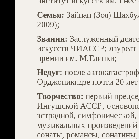
институт искусств им. Гнес
Семья:
Зайнап (Зоя) Шахбул
2009);
Звания:
Заслуженный деяте
искусств ЧИАССР; лауреат 
премии им. М.Глинки;
Недуг:
после автокатастрофы
Орджоникидзе почти 20 лет
Творчество:
первый предсе
Ингушской АССР; основопо
эстрадной, симфонической, 
музыкальных произведений 
сонаты, романсы, сонатины,